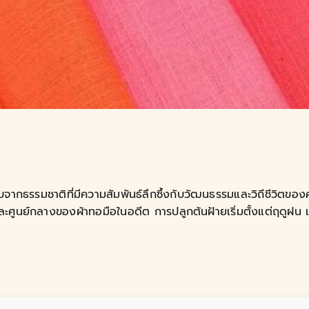
ถุดิบจากธรรมชาติที่มีความสัมพันธ์ลึกซึ้งกับวัฒนธรรมและวิถีชีว
ละศูนย์กลางของผ้าทอมือในอดีต การปลูกต้นฝ้ายเริ่มตั้งแต่ฤดูฝน เมื