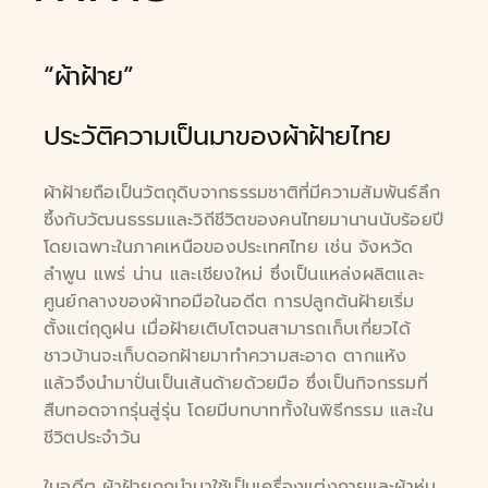
“ผ้าฝ้าย”
ประวัติความเป็นมาของผ้าฝ้ายไทย
ผ้าฝ้ายถือเป็นวัตถุดิบจากธรรมชาติที่มีความสัมพันธ์ลึก
ซึ้งกับวัฒนธรรมและวิถีชีวิตของคนไทยมานานนับร้อยปี
โดยเฉพาะในภาคเหนือของประเทศไทย เช่น จังหวัด
ลำพูน แพร่ น่าน และเชียงใหม่ ซึ่งเป็นแหล่งผลิตและ
ศูนย์กลางของผ้าทอมือในอดีต การปลูกต้นฝ้ายเริ่ม
ตั้งแต่ฤดูฝน เมื่อฝ้ายเติบโตจนสามารถเก็บเกี่ยวได้
ชาวบ้านจะเก็บดอกฝ้ายมาทำความสะอาด ตากแห้ง
แล้วจึงนำมาปั่นเป็นเส้นด้ายด้วยมือ ซึ่งเป็นกิจกรรมที่
สืบทอดจากรุ่นสู่รุ่น โดยมีบทบาททั้งในพิธีกรรม และใน
ชีวิตประจำวัน
ในอดีต ผ้าฝ้ายถูกนำมาใช้เป็นเครื่องแต่งกายและผ้าห่ม