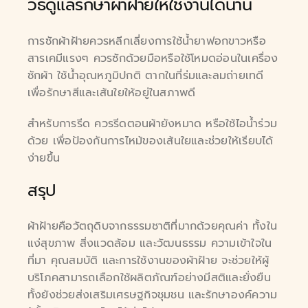
วิธีดูแลรักษาผ้าฝ้ายให้ใช้งานได้นาน
การซักผ้าฝ้ายควรหลีกเลี่ยงการใช้น้ำยาฟอกขาวหรือ
สารเคมีแรงๆ ควรซักด้วยมือหรือใช้โหมดอ่อนในเครื่อง
ซักผ้า ใช้น้ำอุณหภูมิปกติ ตากในที่ร่มและลมถ่ายเทดี
เพื่อรักษาสีและเส้นใยให้อยู่ในสภาพดี
สำหรับการรีด ควรรีดตอนผ้ายังหมาด หรือใช้ไอน้ำร่วม
ด้วย เพื่อป้องกันการไหม้ของเส้นใยและช่วยให้เรียบได้
ง่ายขึ้น
สรุป
ผ้าฝ้ายคือวัตถุดิบจากธรรมชาติที่มากด้วยคุณค่า ทั้งใน
แง่สุขภาพ สิ่งแวดล้อม และวัฒนธรรม ความเข้าใจใน
ที่มา คุณสมบัติ และการใช้งานของผ้าฝ้าย จะช่วยให้ผู้
บริโภคสามารถเลือกใช้ผลิตภัณฑ์อย่างมีสติและยั่งยืน
ทั้งยังช่วยส่งเสริมเศรษฐกิจชุมชน และรักษาองค์ความ