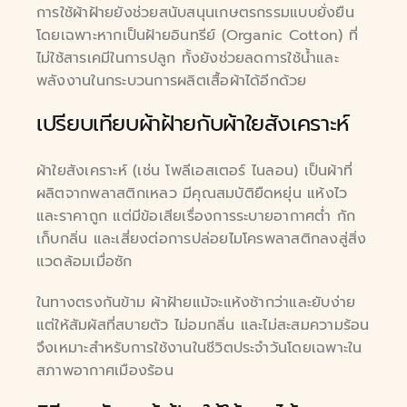
การใช้ผ้าฝ้ายยังช่วยสนับสนุนเกษตรกรรมแบบยั่งยืน
โดยเฉพาะหากเป็นฝ้ายอินทรีย์ (Organic Cotton) ที่
ไม่ใช้สารเคมีในการปลูก ทั้งยังช่วยลดการใช้น้ำและ
พลังงานในกระบวนการผลิตเสื้อผ้าได้อีกด้วย
เปรียบเทียบผ้าฝ้ายกับผ้าใยสังเคราะห์
ผ้าใยสังเคราะห์ (เช่น โพลีเอสเตอร์ ไนลอน) เป็นผ้าที่
ผลิตจากพลาสติกเหลว มีคุณสมบัติยืดหยุ่น แห้งไว
และราคาถูก แต่มีข้อเสียเรื่องการระบายอากาศต่ำ กัก
เก็บกลิ่น และเสี่ยงต่อการปล่อยไมโครพลาสติกลงสู่สิ่ง
แวดล้อมเมื่อซัก
ในทางตรงกันข้าม ผ้าฝ้ายแม้จะแห้งช้ากว่าและยับง่าย
แต่ให้สัมผัสที่สบายตัว ไม่อมกลิ่น และไม่สะสมความร้อน
จึงเหมาะสำหรับการใช้งานในชีวิตประจำวันโดยเฉพาะใน
สภาพอากาศเมืองร้อน