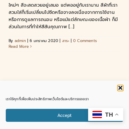
ใหม่ๆ สีจะสดสวยอยู่เสมอ แต่พออยู่กับเรานาน สีผ้าที่เรา
สวมใส่ก็เริ่มเปลี่ยนไปซีดหรือจางลงเนื่องจากการใช้งาน
หรือการดูแลการถนอม หรือแม้แต่ลักษณะของเนื้อผ้า ก็มี
ส่วนในการที่ทำให้สีสันคุณภาพ [...]
By
admin
|
6 มกราคม 2020
|
สาระ
|
0 Comments
Read More
Copyright 2018 - 2025 |
SutaCottonLP
| All Rights
เราใช้คุกกี้เพื่อเพิ่มประสิทธิภาพเว็บไซต์และบริการของเรา
Reserved | Powered by
ชุดพื้นเมือง ผ้าฝ้ายลำพูน บาย สุธา
Facebook
Instagram
Pinterest
Tiktok
YouTube
Email
Contact us
TH
Accept
Open chaty