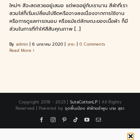
ใหม่ๆ สีจะสดสวยอยู่เสมอ แต่พออยู่กับเรานาน สีผ้าที่เรา
สวมใส่ก็เริ่มเปลี่ยนไปซีดหรือจางลงเนื่องจากการใช้งาน
หรือการดูแลการถนอม หรือแม้แต่ลักษณะของเนื้อผ้า ก็มี
ส่วนในการที่ทำให้สีสันคุณภาพ [...]
By
admin
|
6 มกราคม 2020
|
สาระ
|
0 Comments
Read More
Copyright 2018 - 2025 |
SutaCottonLP
| All Rights
Reserved | Powered by
ชุดพื้นเมือง ผ้าฝ้ายลำพูน บาย สุธา
Facebook
Instagram
Pinterest
Tiktok
YouTube
Email