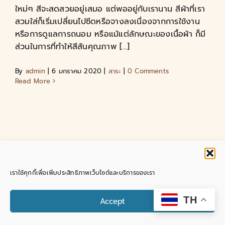
ใหม่ๆ สีจะสดสวยอยู่เสมอ แต่พออยู่กับเรานาน สีผ้าที่เรา
สวมใส่ก็เริ่มเปลี่ยนไปซีดหรือจางลงเนื่องจากการใช้งาน
หรือการดูแลการถนอม หรือแม้แต่ลักษณะของเนื้อผ้า ก็มี
ส่วนในการที่ทำให้สีสันคุณภาพ [...]
By
admin
|
6 มกราคม 2020
|
สาระ
|
0 Comments
Read More
Copyright 2018 - 2025 |
SutaCottonLP
| All Rights
เราใช้คุกกี้เพื่อเพิ่มประสิทธิภาพเว็บไซต์และบริการของเรา
Reserved | Powered by
ชุดพื้นเมือง ผ้าฝ้ายลำพูน บาย สุธา
Facebook
Instagram
Pinterest
Tiktok
YouTube
Email
Contact us
TH
Accept
Open chaty