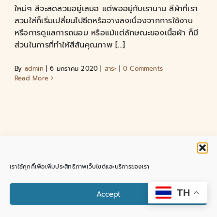
ใหม่ๆ สีจะสดสวยอยู่เสมอ แต่พออยู่กับเรานาน สีผ้าที่เรา
สวมใส่ก็เริ่มเปลี่ยนไปซีดหรือจางลงเนื่องจากการใช้งาน
หรือการดูแลการถนอม หรือแม้แต่ลักษณะของเนื้อผ้า ก็มี
ส่วนในการที่ทำให้สีสันคุณภาพ [...]
By
admin
|
6 มกราคม 2020
|
สาระ
|
0 Comments
Read More
Copyright 2018 - 2025 |
SutaCottonLP
| All Rights
เราใช้คุกกี้เพื่อเพิ่มประสิทธิภาพเว็บไซต์และบริการของเรา
Reserved | Powered by
ชุดพื้นเมือง ผ้าฝ้ายลำพูน บาย สุธา
Facebook
Instagram
Pinterest
Tiktok
YouTube
Email
Contact us
TH
Accept
Open chaty