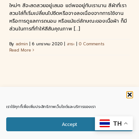
ใหม่ๆ สีจะสดสวยอยู่เสมอ แต่พออยู่กับเรานาน สีผ้าที่เรา
สวมใส่ก็เริ่มเปลี่ยนไปซีดหรือจางลงเนื่องจากการใช้งาน
หรือการดูแลการถนอม หรือแม้แต่ลักษณะของเนื้อผ้า ก็มี
ส่วนในการที่ทำให้สีสันคุณภาพ [...]
By
admin
|
6 มกราคม 2020
|
สาระ
|
0 Comments
Read More
Copyright 2018 - 2025 |
SutaCottonLP
| All Rights
เราใช้คุกกี้เพื่อเพิ่มประสิทธิภาพเว็บไซต์และบริการของเรา
Reserved | Powered by
ชุดพื้นเมือง ผ้าฝ้ายลำพูน บาย สุธา
Facebook
Instagram
Pinterest
Tiktok
YouTube
Email
Contact us
TH
Accept
Open chaty