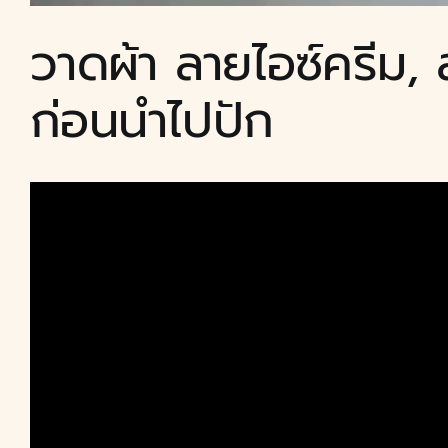
วาดผ้า ลายไอซ์ครีม
ก่อนนำไปปัก